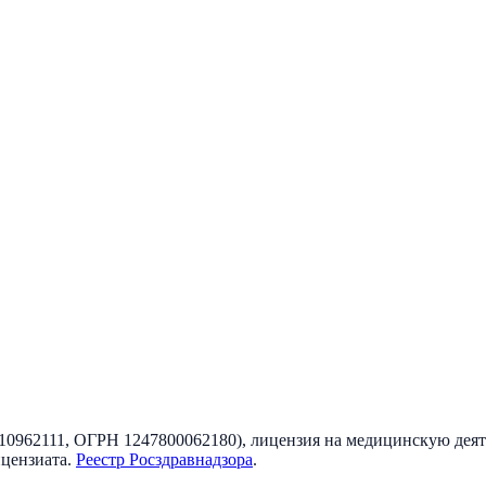
10962111
, ОГРН
1247800062180
), лицензия на медицинскую дея
ицензиата
.
Реестр Росздравнадзора
.