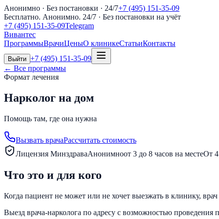
Анонимно · Без постановки · 24/7
+7 (495) 151-35-09
Бесплатно. Анонимно. 24/7
· Без постановки на учёт
+7 (495) 151-35-09
Telegram
Вивантес
Программы
Врачи
Цены
О клинике
Статьи
Контакты
+7 (495) 151-35-09
Выйти
← Все программы
Формат лечения
Нарколог на дом
Помощь там, где она нужна
Вызвать врача
Рассчитать стоимость
Лицензия Минздрава
Анонимно
от 3 до 8 часов на месте
От 4
Что это и для кого
Когда пациент не может или не хочет выезжать в клинику, вра
Выезд врача-нарколога по адресу с возможностью проведения п