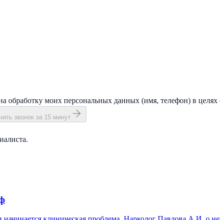
на обработку моих персональных данных (имя, телефон) в целях 
ить звонок за 15 минут
иалиста.
иф
 и начинается клиническая проблема. Нарколог Павлова А.И. о не