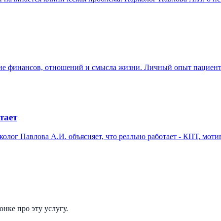
ение финансов, отношений и смысла жизни. Личный опыт пациен
тает
олог Павлова А.И. объясняет, что реально работает - КПТ, мот
нке про эту услугу.