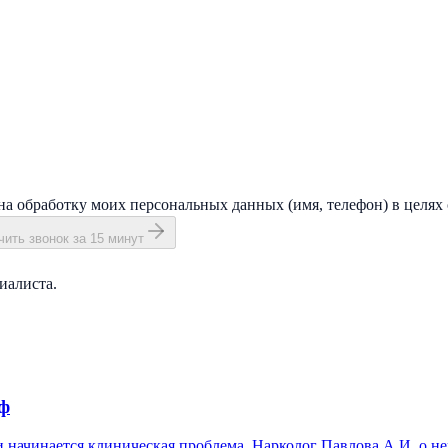
на обработку моих персональных данных (имя, телефон) в целях 
ить звонок за 15 минут
иалиста.
иф
 и начинается клиническая проблема. Нарколог Павлова А.И. о не