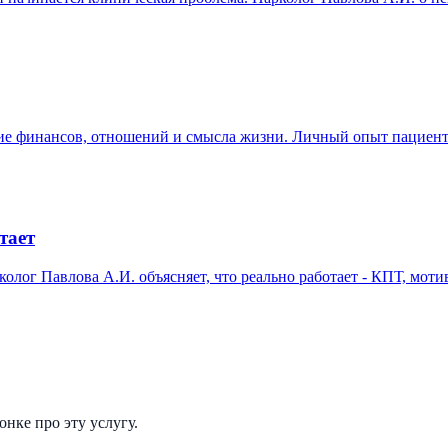
ение финансов, отношений и смысла жизни. Личный опыт пациен
тает
олог Павлова А.И. объясняет, что реально работает - КПТ, мот
нке про эту услугу.