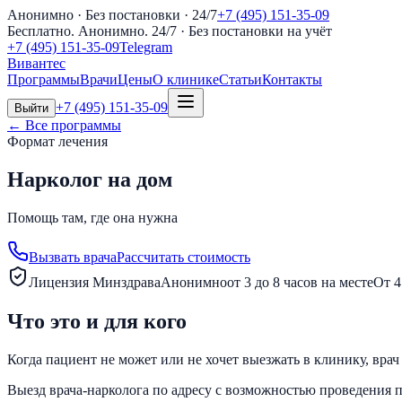
Анонимно · Без постановки · 24/7
+7 (495) 151-35-09
Бесплатно. Анонимно. 24/7
· Без постановки на учёт
+7 (495) 151-35-09
Telegram
Вивантес
Программы
Врачи
Цены
О клинике
Статьи
Контакты
+7 (495) 151-35-09
Выйти
← Все программы
Формат лечения
Нарколог на дом
Помощь там, где она нужна
Вызвать врача
Рассчитать стоимость
Лицензия Минздрава
Анонимно
от 3 до 8 часов на месте
От 4
Что это и для кого
Когда пациент не может или не хочет выезжать в клинику, вра
Выезд врача-нарколога по адресу с возможностью проведения п