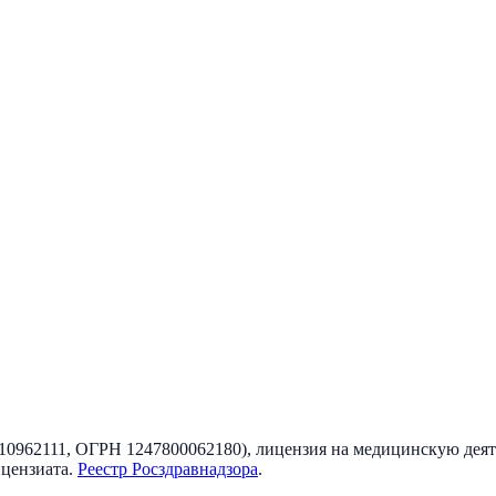
10962111
, ОГРН
1247800062180
), лицензия на медицинскую дея
ицензиата
.
Реестр Росздравнадзора
.