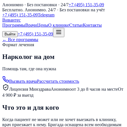
Анонимно · Без постановки · 24/7
+7 (495) 151-35-09
Бесплатно. Анонимно. 24/7
· Без постановки на учёт
+7 (495) 151-35-09
Telegram
Вивантес
Программы
Врачи
Цены
О клинике
Статьи
Контакты
+7 (495) 151-35-09
Выйти
← Все программы
Формат лечения
Нарколог на дом
Помощь там, где она нужна
Вызвать врача
Рассчитать стоимость
Лицензия Минздрава
Анонимно
от 3 до 8 часов на месте
От
4 900 ₽ за выезд
Что это и для кого
Когда пациент не может или не хочет выезжать в клинику,
врач приезжает к нему. Бригада оснащена всем необходимым