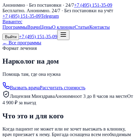
Анонимно · Без постановки · 24/7
+7 (495) 151-35-09
Бесплатно. Анонимно. 24/7
· Без постановки на учёт
+7 (495) 151-35-09
Telegram
Вивантес
Программы
Врачи
Цены
О клинике
Статьи
Контакты
+7 (495) 151-35-09
Выйти
← Все программы
Формат лечения
Нарколог на дом
Помощь там, где она нужна
Вызвать врача
Рассчитать стоимость
Лицензия Минздрава
Анонимно
от 3 до 8 часов на месте
От
4 900 ₽ за выезд
Что это и для кого
Когда пациент не может или не хочет выезжать в клинику,
врач приезжает к нему. Бригада оснащена всем необходимым