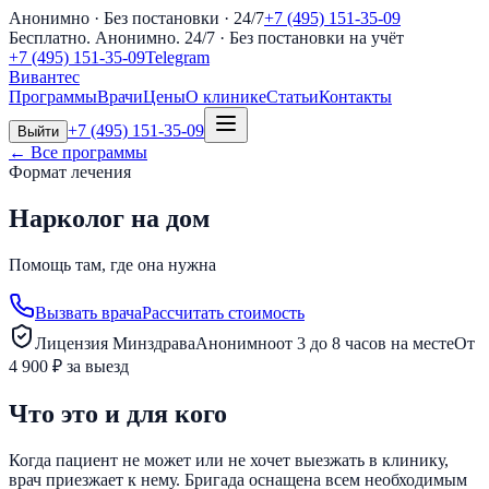
Анонимно · Без постановки · 24/7
+7 (495) 151-35-09
Бесплатно. Анонимно. 24/7
· Без постановки на учёт
+7 (495) 151-35-09
Telegram
Вивантес
Программы
Врачи
Цены
О клинике
Статьи
Контакты
+7 (495) 151-35-09
Выйти
← Все программы
Формат лечения
Нарколог на дом
Помощь там, где она нужна
Вызвать врача
Рассчитать стоимость
Лицензия Минздрава
Анонимно
от 3 до 8 часов на месте
От
4 900 ₽ за выезд
Что это и для кого
Когда пациент не может или не хочет выезжать в клинику,
врач приезжает к нему. Бригада оснащена всем необходимым