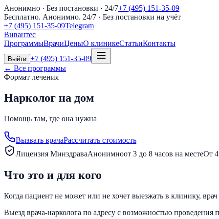
Анонимно · Без постановки · 24/7
+7 (495) 151-35-09
Бесплатно. Анонимно. 24/7
· Без постановки на учёт
+7 (495) 151-35-09
Telegram
Вивантес
Программы
Врачи
Цены
О клинике
Статьи
Контакты
+7 (495) 151-35-09
Выйти
← Все программы
Формат лечения
Нарколог на дом
Помощь там, где она нужна
Вызвать врача
Рассчитать стоимость
Лицензия Минздрава
Анонимно
от 3 до 8 часов на месте
От 4
Что это и для кого
Когда пациент не может или не хочет выезжать в клинику, вра
Выезд врача-нарколога по адресу с возможностью проведения п