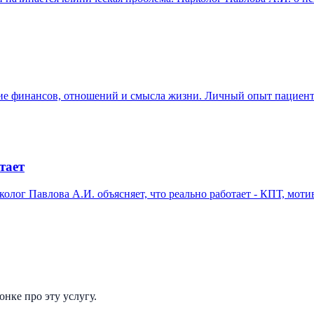
ение финансов, отношений и смысла жизни. Личный опыт пациен
тает
олог Павлова А.И. объясняет, что реально работает - КПТ, мот
нке про эту услугу.