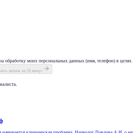
на обработку моих персональных данных (имя, телефон) в целях 
ить звонок за 15 минут
иалиста.
иф
 и начинается клиническая проблема. Нарколог Павлова А.И. о не