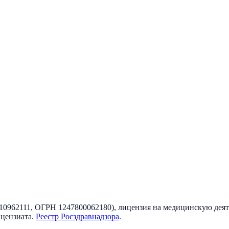
10962111
, ОГРН
1247800062180
), лицензия на медицинскую дея
ицензиата
.
Реестр Росздравнадзора
.