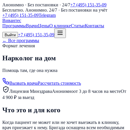
Анонимно · Без постановки · 24/7
+7 (495) 151-35-09
Бесплатно. Анонимно. 24/7
· Без постановки на учёт
+7 (495) 151-35-09
Telegram
Вивантес
Программы
Врачи
Цены
О клинике
Статьи
Контакты
+7 (495) 151-35-09
Выйти
← Все программы
Формат лечения
Нарколог на дом
Помощь там, где она нужна
Вызвать врача
Рассчитать стоимость
Лицензия Минздрава
Анонимно
от 3 до 8 часов на месте
От
4 900 ₽ за выезд
Что это и для кого
Когда пациент не может или не хочет выезжать в клинику,
врач приезжает к нему. Бригада оснащена всем необходимым