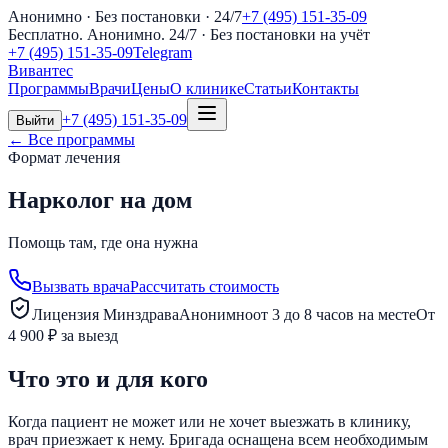
Анонимно · Без постановки · 24/7
+7 (495) 151-35-09
Бесплатно. Анонимно. 24/7
· Без постановки на учёт
+7 (495) 151-35-09
Telegram
Вивантес
Программы
Врачи
Цены
О клинике
Статьи
Контакты
+7 (495) 151-35-09
Выйти
← Все программы
Формат лечения
Нарколог на дом
Помощь там, где она нужна
Вызвать врача
Рассчитать стоимость
Лицензия Минздрава
Анонимно
от 3 до 8 часов на месте
От
4 900 ₽ за выезд
Что это и для кого
Когда пациент не может или не хочет выезжать в клинику,
врач приезжает к нему. Бригада оснащена всем необходимым