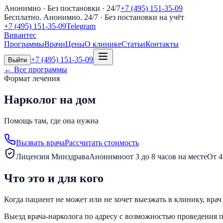
Анонимно · Без постановки · 24/7
+7 (495) 151-35-09
Бесплатно. Анонимно. 24/7
· Без постановки на учёт
+7 (495) 151-35-09
Telegram
Вивантес
Программы
Врачи
Цены
О клинике
Статьи
Контакты
+7 (495) 151-35-09
Выйти
← Все программы
Формат лечения
Нарколог на дом
Помощь там, где она нужна
Вызвать врача
Рассчитать стоимость
Лицензия Минздрава
Анонимно
от 3 до 8 часов на месте
От 4
Что это и для кого
Когда пациент не может или не хочет выезжать в клинику, вра
Выезд врача-нарколога по адресу с возможностью проведения п