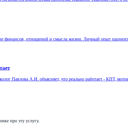
ение финансов, отношений и смысла жизни. Личный опыт пациен
тает
олог Павлова А.И. объясняет, что реально работает - КПТ, мот
нке про эту услугу.