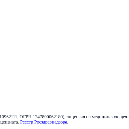
10962111
, ОГРН
1247800062180
), лицензия на медицинскую дея
ицензиата
.
Реестр Росздравнадзора
.