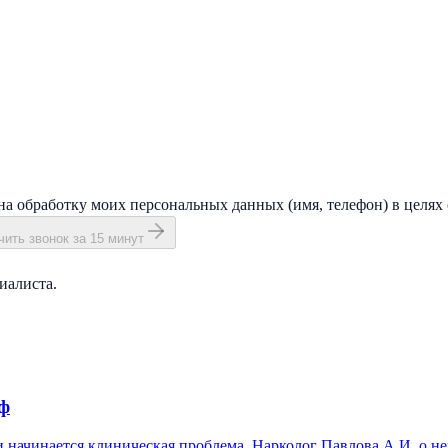
на обработку моих персональных данных (имя, телефон) в целях 
ить звонок за 15 минут
иалиста.
иф
 и начинается клиническая проблема. Нарколог Павлова А.И. о не