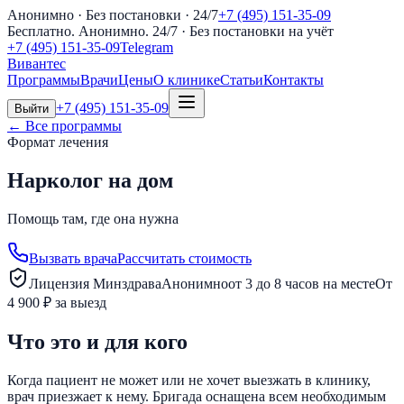
Анонимно · Без постановки · 24/7
+7 (495) 151-35-09
Бесплатно. Анонимно. 24/7
· Без постановки на учёт
+7 (495) 151-35-09
Telegram
Вивантес
Программы
Врачи
Цены
О клинике
Статьи
Контакты
+7 (495) 151-35-09
Выйти
← Все программы
Формат лечения
Нарколог на дом
Помощь там, где она нужна
Вызвать врача
Рассчитать стоимость
Лицензия Минздрава
Анонимно
от 3 до 8 часов на месте
От
4 900 ₽ за выезд
Что это и для кого
Когда пациент не может или не хочет выезжать в клинику,
врач приезжает к нему. Бригада оснащена всем необходимым