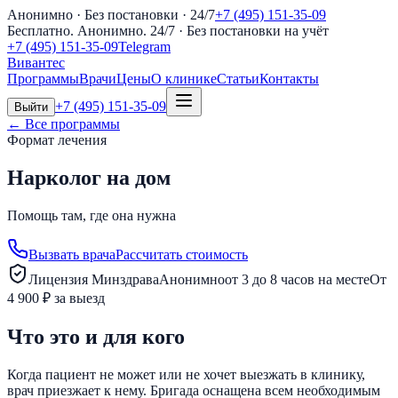
Анонимно · Без постановки · 24/7
+7 (495) 151-35-09
Бесплатно. Анонимно. 24/7
· Без постановки на учёт
+7 (495) 151-35-09
Telegram
Вивантес
Программы
Врачи
Цены
О клинике
Статьи
Контакты
+7 (495) 151-35-09
Выйти
← Все программы
Формат лечения
Нарколог на дом
Помощь там, где она нужна
Вызвать врача
Рассчитать стоимость
Лицензия Минздрава
Анонимно
от 3 до 8 часов на месте
От
4 900 ₽ за выезд
Что это и для кого
Когда пациент не может или не хочет выезжать в клинику,
врач приезжает к нему. Бригада оснащена всем необходимым