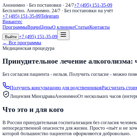
Анонимно · Без постановки · 24/7
+7 (495) 151-35-09
Бесплатно. Анонимно. 24/7
· Без постановки на учёт
+7 (495) 151-35-09
Telegram
Вивантес
Программы
Врачи
Цены
О клинике
Статьи
Контакты
+7 (495) 151-35-09
Выйти
← Все программы
Медицинская процедура
Принудительное лечение алкоголизма: 
Без согласия пациента - нельзя. Получить согласие - можно пом
Получить консультацию для родственников
Рассчитать стои
Лицензия Минздрава
Анонимно
От нескольких часов (интер
Что это и для кого
В России принудительная госпитализация без согласия человек
непосредственной опасности для жизни. Просто «пьёт и не хоч
которой большинство пациентов оформляются добровольно.