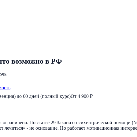
что возможно в РФ
очь
мость
венция) до 60 дней (полный курс)
От 4 900 ₽
а ограничена. По статье 29 Закона о психиатрической помощи (
ет лечиться» - не основание. Но работает мотивационная интерв