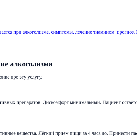
ивается при алкоголизме, симптомы, лечение тиамином, прогноз.
ие алкоголизма
нке про эту услугу.
тивных препаратов. Дискомфорт минимальный. Пациент остаётся
активные вещества. Лёгкий приём пищи за 4 часа до. Принести п