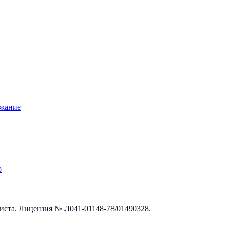
ржание
о
листа. Лицензия №
Л041-01148-78/01490328
.