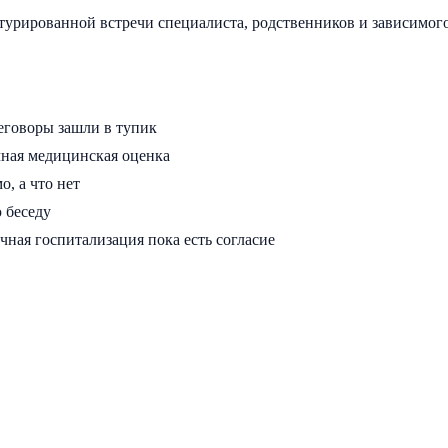
урированной встречи специалиста, родственников и зависимого 
реговоры зашли в тупик
очная медицинская оценка
, а что нет
 беседу
очная госпитализация пока есть согласие