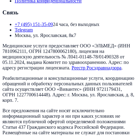
Политика конфиденциальности
Связь
+7 (495) 151-35-09
24 часа, без выходных
Telegram
Москва, ул. Ярославская, 8к7
Медицинские услуги предоставляет
ООО «ЭЛЬМЕД»
(ИНН
7810962111
, ОГРН
1247800062180
), лицензия на
медицинскую деятельность №
Л041-01148-78/01490328
от
05.11.2024
, выдана
Комитет по здравоохранению
. Адрес:
по
адресу регистрации лицензиата
.
Реестр Росздравнадзора
.
Реабилитационные и консультационные услуги, координацию
обращений и обработку персональных данных пользователей
сайта осуществляет
ООО «Вивантес»
(ИНН
9721179431
,
ОГРН
1227700614448
). Адрес:
г. Москва, ул. Ярославская, д. 8,
корп. 7
.
Все предложения на сайте носят исключительно
информационный характер и ни при каких условиях не
являются публичной офертой определяемой положениями
Статьи 437 Гражданского кодекса Российской Федерации.
Размещённые на сайте материалы не служат для постановки