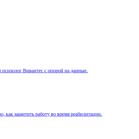
й психолог Вивантес с опорой на данные.
но, как защитить работу во время реабилитации.