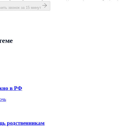
ить звонок за 15 минут
теме
жно в РФ
очь
ощь родственникам