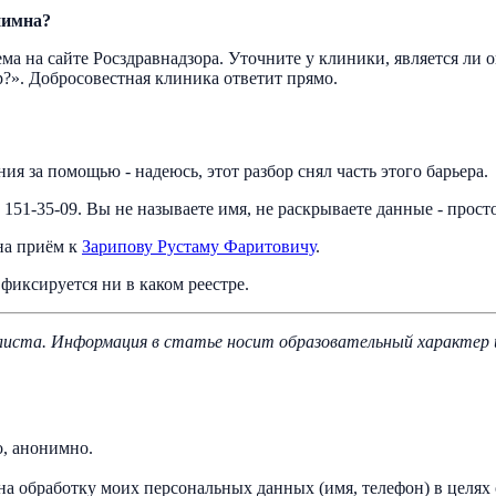
нимна?
а на сайте Росздравнадзора. Уточните у клиники, является ли 
?». Добросовестная клиника ответит прямо.
ия за помощью - надеюсь, этот разбор снял часть этого барьера.
151-35-09. Вы не называете имя, не раскрываете данные - просто
 на приём к
Зарипову Рустаму Фаритовичу
.
 фиксируется ни в каком реестре.
иста. Информация в статье носит образовательный характер и 
о, анонимно.
на обработку моих персональных данных (имя, телефон) в целях 