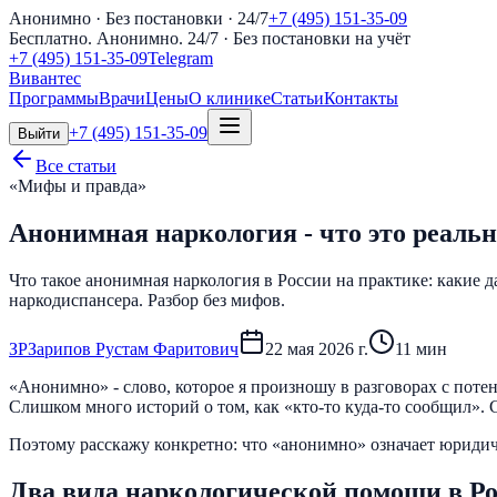
Анонимно · Без постановки · 24/7
+7 (495) 151-35-09
Бесплатно. Анонимно. 24/7
· Без постановки на учёт
+7 (495) 151-35-09
Telegram
Вивантес
Программы
Врачи
Цены
О клинике
Статьи
Контакты
+7 (495) 151-35-09
Выйти
Все статьи
«Мифы и правда»
Анонимная наркология - что это реальн
Что такое анонимная наркология в России на практике: какие 
наркодиспансера. Разбор без мифов.
З
Р
Зарипов Рустам Фаритович
22 мая 2026 г.
11
мин
«Анонимно» - слово, которое я произношу в разговорах с потен
Слишком много историй о том, как «кто-то куда-то сообщил». 
Поэтому расскажу конкретно: что «анонимно» означает юридичес
Два вида наркологической помощи в Р