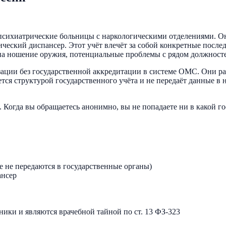
психиатрические больницы с наркологическими отделениями. Он
ческий диспансер. Этот учёт влечёт за собой конкретные послед
на ношение оружия, потенциальные проблемы с рядом должност
ации без государственной аккредитации в системе ОМС. Они р
ется структурой государственного учёта и не передаёт данные в
. Когда вы обращаетесь анонимно, вы не попадаете ни в какой г
е не передаются в государственные органы)
ансер
ики и являются врачебной тайной по ст. 13 ФЗ-323