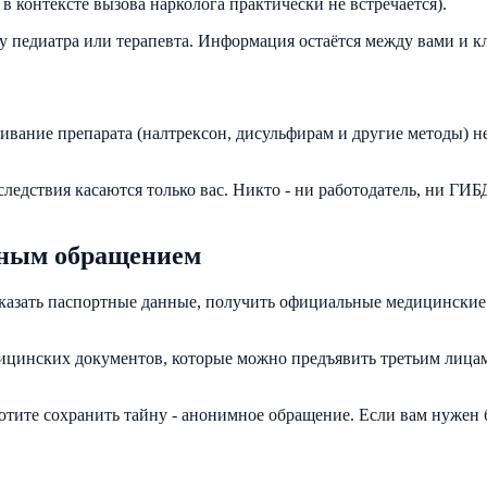
в контексте вызова нарколога практически не встречается).
у педиатра или терапевта. Информация остаётся между вами и к
вание препарата (налтрексон, дисульфирам и другие методы) н
едствия касаются только вас. Никто - ни работодатель, ни ГИБД
мным обращением
указать паспортные данные, получить официальные медицинские
цинских документов, которые можно предъявить третьим лицам
 хотите сохранить тайну - анонимное обращение. Если вам нужен