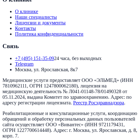
О клинике
Наши специалисты
Лицензии и документы
Контакты
Политика конфиденциальности
Связь
+7 (495) 151-35-09
24 часа, без выходных
Telegram
Москва, ул. Ярославская, 8к7
Медицинские услуги предоставляет
ООО «ЭЛЬМЕД»
(ИНН
7810962111
, ОГРН
1247800062180
), лицензия на
медицинскую деятельность №
Л041-01148-78/01490328
от
05.11.2024
, выдана
Комитет по здравоохранению
. Адрес:
по
адресу регистрации лицензиата
.
Реестр Росздравнадзора
.
Реабилитационные и консультационные услуги, координацию
обращений и обработку персональных данных пользователей
сайта осуществляет
ООО «Вивантес»
(ИНН
9721179431
,
ОГРН
1227700614448
). Адрес:
г. Москва, ул. Ярославская, д. 8,
корп. 7
.