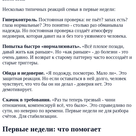
Несколько типичных реакций семьи в первые недели:
Гиперконтроль.
Постоянная проверка: не пьёт? запах есть?
глаза нормальные? Это понятно - столько раз обманывала
надежда. Но постоянная проверка создаёт атмосферу
недоверия, которая давит на и без того уязвимого человека.
Попытка быстро «нормализовать».
«Всё плохое позади,
давай жить как раньше». Но «как раньше» - до болезни - это
очень давно. И возврат к старому паттерну часто воссоздаёт и
старые триггеры.
Обида и недоверие.
«Я подожду, посмотрю. Мало ли». Это
защитная реакция. Но если оставаться в ней долго, человек
чувствует, что что бы он ни делал - доверия нет. Это
демотивирует.
Скачок в требования.
«Раз ты теперь трезвый - чини
отношения, компенсируй всё, что было». Это справедливо по
сути, но неверно по времени. Первые недели не для разбора
счётов. Для стабилизации.
Первые недели: что помогает