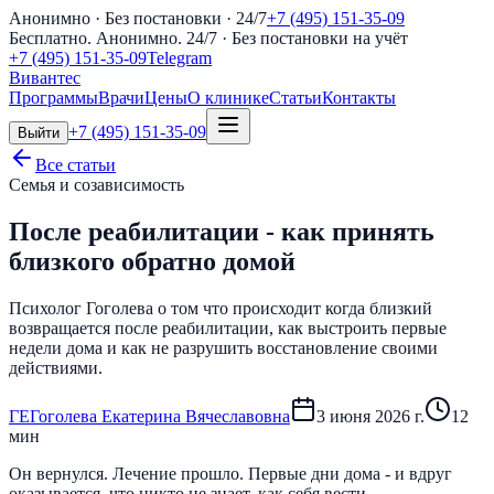
Анонимно · Без постановки · 24/7
+7 (495) 151-35-09
Бесплатно. Анонимно. 24/7
· Без постановки на учёт
+7 (495) 151-35-09
Telegram
Вивантес
Программы
Врачи
Цены
О клинике
Статьи
Контакты
+7 (495) 151-35-09
Выйти
Все статьи
Семья и созависимость
После реабилитации - как принять
близкого обратно домой
Психолог Гоголева о том что происходит когда близкий
возвращается после реабилитации, как выстроить первые
недели дома и как не разрушить восстановление своими
действиями.
Г
Е
Гоголева Екатерина Вячеславовна
3 июня 2026 г.
12
мин
Он вернулся. Лечение прошло. Первые дни дома - и вдруг
оказывается, что никто не знает, как себя вести.