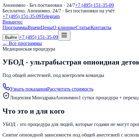
Анонимно · Без постановки · 24/7
+7 (495) 151-35-09
Бесплатно. Анонимно. 24/7
· Без постановки на учёт
+7 (495) 151-35-09
Telegram
Вивантес
Программы
Врачи
Цены
О клинике
Статьи
Контакты
+7 (495) 151-35-09
Выйти
← Все программы
Медицинская процедура
УБОД - ультрабыстрая опиоидная дето
Под общей анестезией, под контролем команды
Узнать показания
Рассчитать стоимость
Лицензия Минздрава
Анонимно
1 сутки процедура + перехо
Что это и для кого
УБОД - это процедура для людей, которые годами не могут прой
Снятие опиоидной зависимости под общей анестезией с испол