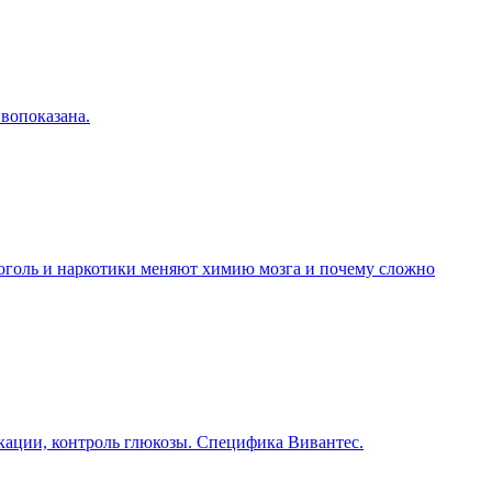
ивопоказана.
оголь и наркотики меняют химию мозга и почему сложно
икации, контроль глюкозы. Специфика Вивантес.