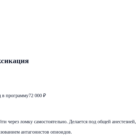
ксикация
д в программу
72 000 ₽
ти через ломку самостоятельно. Делается под общей анестезией, 
ьзованием антагонистов опиоидов.