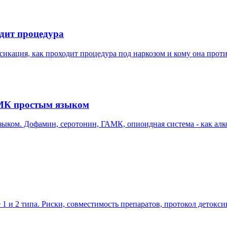
дит процедура
сикация, как проходит процедура под наркозом и кому она прот
АМК простым языком
ыком. Дофамин, серотонин, ГАМК, опиоидная система - как алк
1 и 2 типа. Риски, совместимость препаратов, протокол детокс