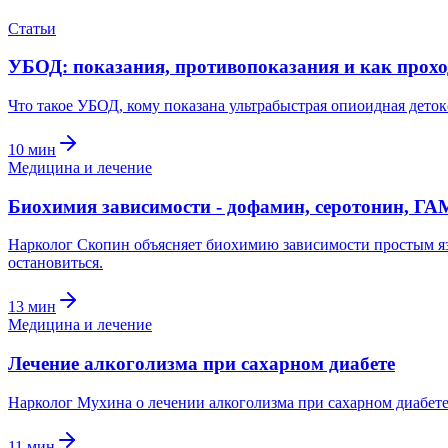
Статьи
УБОД: показания, противопоказания и как прохо
Что такое УБОД, кому показана ультрабыстрая опиоидная деток
10
мин
Медицина и лечение
Биохимия зависимости - дофамин, серотонин, Г
Нарколог Скопин объясняет биохимию зависимости простым яз
остановиться.
13
мин
Медицина и лечение
Лечение алкоголизма при сахарном диабете
Нарколог Мухина о лечении алкоголизма при сахарном диабете 
11
мин