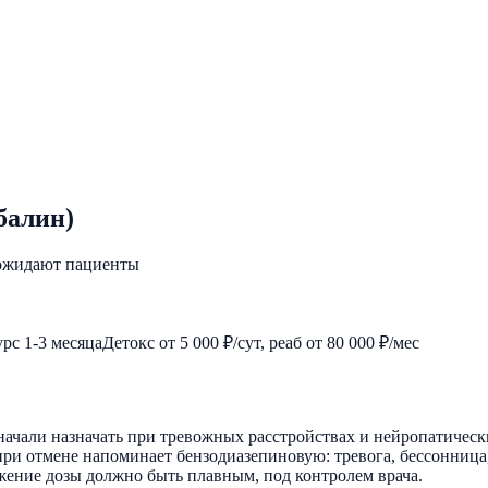
балин)
 ожидают пациенты
урс 1-3 месяца
Детокс от 5 000 ₽/сут, реаб от 80 000 ₽/мес
начали назначать при тревожных расстройствах и нейропатическ
при отмене напоминает бензодиазепиновую: тревога, бессонница
жение дозы должно быть плавным, под контролем врача.