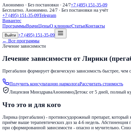
Анонимно · Без постановки · 24/7
+7 (495) 151-35-09
Бесплатно. Анонимно. 24/7
· Без постановки на учёт
+7 (495) 151-35-09
Telegram
Вивантес
Программы
Врачи
Цены
О клинике
Статьи
Контакты
+7 (495) 151-35-09
Выйти
← Все программы
Лечение зависимости
Лечение зависимости от Лирики (прега
Прегабалин формирует физическую зависимость быстрее, чем
Получить консультацию нарколога
Рассчитать стоимость
Лицензия Минздрава
Анонимно
Детокс от 5 дней, полный к
Что это и для кого
Лирика (прегабалин) - противосудорожный препарат, который 
приёме выше терапевтических доз за 4-6 недель. Абстиненция 
при сформированной зависимости - опасно и мучительно. Сни