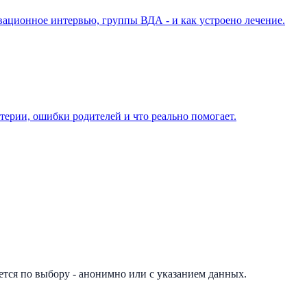
ивационное интервью, группы ВДА - и как устроено лечение.
терии, ошибки родителей и что реально помогает.
ется по выбору - анонимно или с указанием данных.