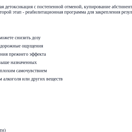
ая детоксикация с постепенной отменой, купирование абстинент
торой этап - реабилитационная программа для закрепления резул
можете снизить дозу
 судорожные ощущения
ения прежнего эффекта
 выше назначенных
 плохим самочувствием
м алкоголя или других веществ
ти)