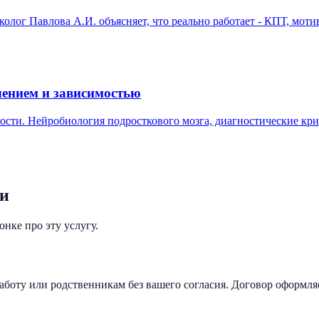
олог Павлова А.И. объясняет, что реально работает - КПТ, мот
чением и зависимостью
ости. Нейробиология подросткового мозга, диагностические кри
ки
нке про эту услугу.
аботу или родственникам без вашего согласия. Договор оформля