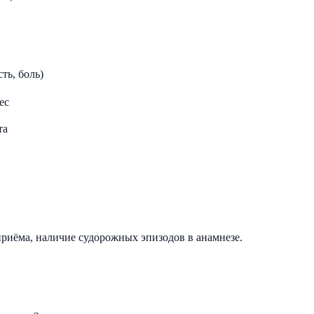
ть, боль)
ес
та
приёма, наличие судорожных эпизодов в анамнезе.