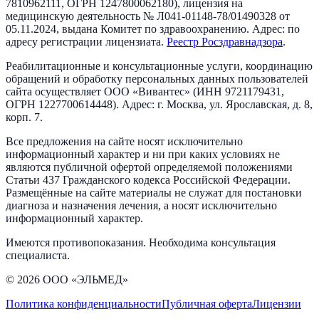
7810962111
, ОГРН
1247800062180
), лицензия на
медицинскую деятельность №
Л041-01148-78/01490328
от
05.11.2024
, выдана
Комитет по здравоохранению
. Адрес:
по
адресу регистрации лицензиата
.
Реестр Росздравнадзора
.
Реабилитационные и консультационные услуги, координацию
обращений и обработку персональных данных пользователей
сайта осуществляет
ООО «Вивантес»
(ИНН
9721179431
,
ОГРН
1227700614448
). Адрес:
г. Москва, ул. Ярославская, д. 8,
корп. 7
.
Все предложения на сайте носят исключительно
информационный характер и ни при каких условиях не
являются публичной офертой определяемой положениями
Статьи 437 Гражданского кодекса Российской Федерации.
Размещённые на сайте материалы не служат для постановки
диагноза и назначения лечения, а носят исключительно
информационный характер.
Имеются противопоказания. Необходима консультация
специалиста.
©
2026
ООО «ЭЛЬМЕД»
Политика конфиденциальности
Публичная оферта
Лицензии