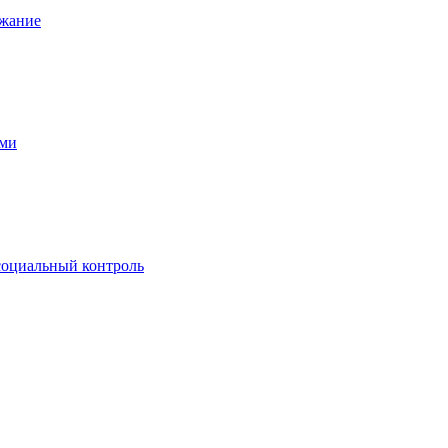
ржание
ами
 социальный контроль