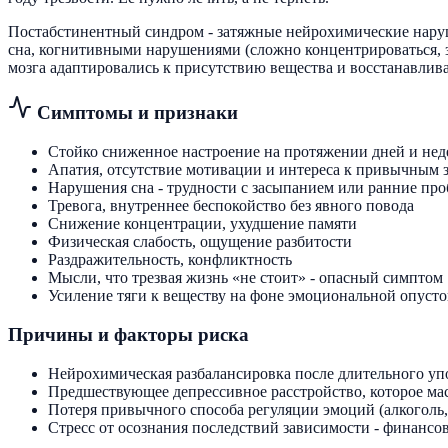
Постабстинентный синдром - затяжные нейрохимические наруш
сна, когнитивными нарушениями (сложно концентрироваться, з
мозга адаптировались к присутствию вещества и восстанавлив
Симптомы и признаки
Стойко сниженное настроение на протяжении дней и нед
Апатия, отсутствие мотивации и интереса к привычным 
Нарушения сна - трудности с засыпанием или ранние пр
Тревога, внутреннее беспокойство без явного повода
Снижение концентрации, ухудшение памяти
Физическая слабость, ощущение разбитости
Раздражительность, конфликтность
Мысли, что трезвая жизнь «не стоит» - опасный симптом
Усиление тяги к веществу на фоне эмоциональной опуст
Причины и факторы риска
Нейрохимическая разбалансировка после длительного упо
Предшествующее депрессивное расстройство, которое ма
Потеря привычного способа регуляции эмоций (алкоголь
Стресс от осознания последствий зависимости - финансо