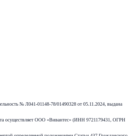
тельность №
Л041-01148-78/01490328
от
05.11.2024
, выдана
та осуществляет
ООО «Вивантес»
(ИНН
9721179431
, ОГРН
фертой определяемой положениями Статьи 437 Гражданского