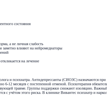
ентного состояния
орма, а не личная слабость
ки заметно влияют на нейромедиаторы
чений
 откликается на лечение
колога и психиатра. Антидепрессанты (СИОЗС) назначаются при 
но 6-12 месяцев с постепенной отменой. Психотерапия обязател
тствующей травме. Группы поддержки снижают изоляцию. Важный
ся с учётом этого риска. В клинике Вивантес психиатр и наркол