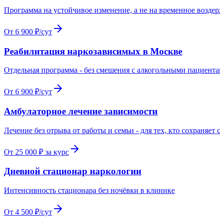
Программа на устойчивое изменение, а не на временное возде
От 6 900 ₽/сут
Реабилитация наркозависимых в Москве
Отдельная программа - без смешения с алкогольными пациент
От 6 900 ₽/сут
Амбулаторное лечение зависимости
Лечение без отрыва от работы и семьи - для тех, кто сохраняет
От 25 000 ₽ за курс
Дневной стационар наркологии
Интенсивность стационара без ночёвки в клинике
От 4 500 ₽/сут