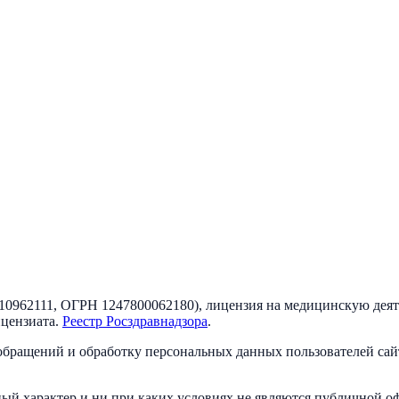
10962111
, ОГРН
1247800062180
), лицензия на медицинскую дея
ицензиата
.
Реестр Росздравнадзора
.
бращений и обработку персональных данных пользователей сай
.
ый характер и ни при каких условиях не являются публичной о