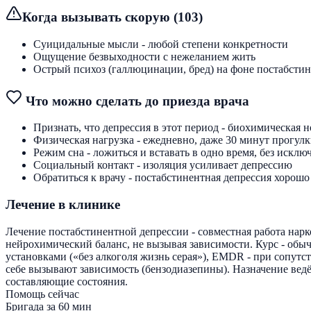
Когда вызывать скорую (103)
Суицидальные мысли - любой степени конкретности
Ощущение безвыходности с нежеланием жить
Острый психоз (галлюцинации, бред) на фоне постабстин
Что можно сделать до приезда врача
Признать, что депрессия в этот период - биохимическая н
Физическая нагрузка - ежедневно, даже 30 минут прогул
Режим сна - ложиться и вставать в одно время, без исклю
Социальный контакт - изоляция усиливает депрессию
Обратиться к врачу - постабстинентная депрессия хорошо
Лечение в клинике
Лечение постабстинентной депрессии - совместная работа нар
нейрохимический баланс, не вызывая зависимости. Курс - обыч
установками («без алкоголя жизнь серая»), EMDR - при сопу
себе вызывают зависимость (бензодиазепины). Назначение ведёт
составляющие состояния.
Помощь сейчас
Бригада за 60 мин