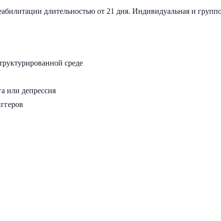
абилитации длительностью от 21 дня. Индивидуальная и группов
структурированной среде
га или депрессия
иггеров