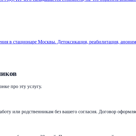
ения в стационаре Москвы. Детоксикация, реабилитация, аноним
ликов
нке про эту услугу.
аботу или родственникам без вашего согласия. Договор оформля