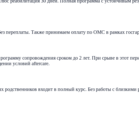
плюс реабилитация 30 дней. Полная программа с устойчивым рез
в без переплаты. Также принимаем оплату по ОМС в рамках госга
ограмму сопровождения сроком до 2 лет. При срыве в этот пер
нии условий аftercare.
 родственников входит в полный курс. Без работы с близкими р