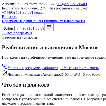
Анонимно · Без постановки · 24/7
+7 (495) 151-35-09
Бесплатно. Анонимно. 24/7
· Без постановки на учёт
+7 (495) 151-35-09
Telegram
Вивантес
Программы
Врачи
Цены
О клинике
Статьи
Контакты
+7 (495) 151-35-09
Выйти
← Все программы
Лечение зависимости
Реабилитация алкоголиков в Москве
Программа на устойчивое изменение, а не на временное возде
Узнать о программе реабилитации
Рассчитать стоимость
Лицензия Минздрава
Анонимно
21-60 дней
От 6 900 ₽/сут
Что это и для кого
Реабилитация при алкогольной зависимости - отдельная програ
возвратов к употреблению без системной работы. Программа р
наркологическими пациентами.