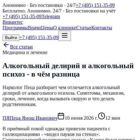
Анонимно · Без постановки · 24/7
+7 (495) 151-35-09
Бесплатно. Анонимно. 24/7
· Без постановки на учёт
+7 (495) 151-35-09
Telegram
Вивантес
Программы
Врачи
Цены
О клинике
Статьи
Контакты
+7 (495) 151-35-09
Выйти
Все статьи
Медицина и лечение
Алкогольный делирий и алкогольный
психоз - в чём разница
Нарколог Пеца разбирает чем отличается алкогольный
делирий от алкогольного психоза. Симптомы, механизм,
сроки, лечение, когда вызывать скорую и что делать
родственникам.
П
Я
Пеца Янош Иванович
10 июня 2026 г.
12
мин
В приёмный покой однажды привезли пациента с
галлюцинациями - «видел пауков на стенах».
Сопровождавший родственник сказал: «У него белая горячка,