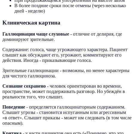
При продолжающемся употреблении на высоте запоя
В более поздние сроки после отмены (через несколько
дней - неделю)
Клиническая картина
Галлюцинации чаще слуховые
- отличие от делирия, где
доминируют зрительные.
Содержание: голоса, чаще угрожающего характера. Пациент
слышит как обсуждают его, угрожают, комментируют его
действия. Иногда - приказывающие голоса.
Зрительные галлюцинации - возможны, но менее характерны
для чистого галлюциноза.
Сознание сохранено
- человек ориентирован во времени,
пространстве, может поддерживать разговор. Но убеждён в
реальности того, что слышит.
Поведение
- определяется галлюцинаторным содержанием.
Слышит угрозы - становится испуганным или агрессивным
«в ответ». Слышит приказы - может им следовать (в том числе
опасным).
Критика
- у части пациентов она есть («Понимаю, что это