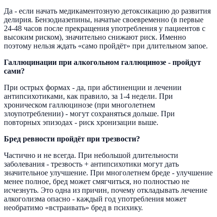
Да - если начать медикаментозную детоксикацию до развития
делирия. Бензодиазепины, начатые своевременно (в первые
24-48 часов после прекращения употребления у пациентов с
высоким риском), значительно снижают риск. Именно
поэтому нельзя ждать «само пройдёт» при длительном запое.
Галлюцинации при алкогольном галлюцинозе - пройдут
сами?
При острых формах - да, при абстиненции и лечении
антипсихотиками, как правило, за 1-4 недели. При
хроническом галлюцинозе (при многолетнем
злоупотреблении) - могут сохраняться дольше. При
повторных эпизодах - риск хронизации выше.
Бред ревности пройдёт при трезвости?
Частично и не всегда. При небольшой длительности
заболевания - трезвость + антипсихотики могут дать
значительное улучшение. При многолетнем бреде - улучшение
менее полное, бред может смягчиться, но полностью не
исчезнуть. Это одна из причин, почему откладывать лечение
алкоголизма опасно - каждый год употребления может
необратимо «встраивать» бред в психику.