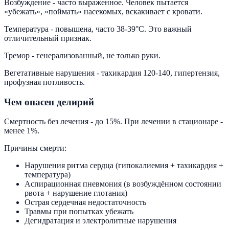
Возбуждение - часто выраженное. Человек пытается
«убежать», «поймать» насекомых, вскакивает с кровати.
Температура - повышена, часто 38-39°C. Это важный
отличительный признак.
Тремор - генерализованный, не только руки.
Вегетативные нарушения - тахикардия 120-140, гипертензия,
профузная потливость.
Чем опасен делирий
Смертность без лечения - до 15%. При лечении в стационаре -
менее 1%.
Причины смерти:
Нарушения ритма сердца (гипокалиемия + тахикардия +
температура)
Аспирационная пневмония (в возбуждённом состоянии
рвота + нарушение глотания)
Острая сердечная недостаточность
Травмы при попытках убежать
Дегидратация и электролитные нарушения