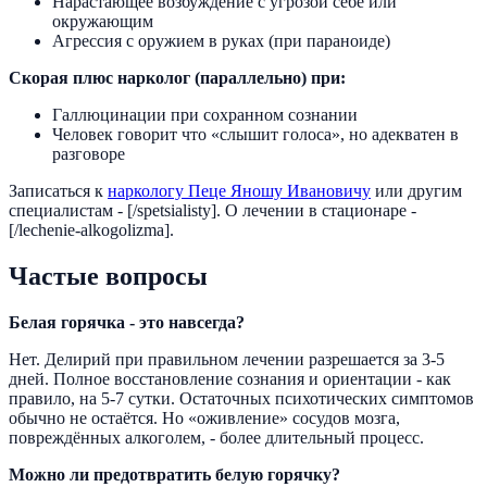
Нарастающее возбуждение с угрозой себе или
окружающим
Агрессия с оружием в руках (при параноиде)
Скорая плюс нарколог (параллельно) при:
Галлюцинации при сохранном сознании
Человек говорит что «слышит голоса», но адекватен в
разговоре
Записаться к
наркологу Пеце Яношу Ивановичу
или другим
специалистам - [/spetsialisty]. О лечении в стационаре -
[/lechenie-alkogolizma].
Частые вопросы
Белая горячка - это навсегда?
Нет. Делирий при правильном лечении разрешается за 3-5
дней. Полное восстановление сознания и ориентации - как
правило, на 5-7 сутки. Остаточных психотических симптомов
обычно не остаётся. Но «оживление» сосудов мозга,
повреждённых алкоголем, - более длительный процесс.
Можно ли предотвратить белую горячку?