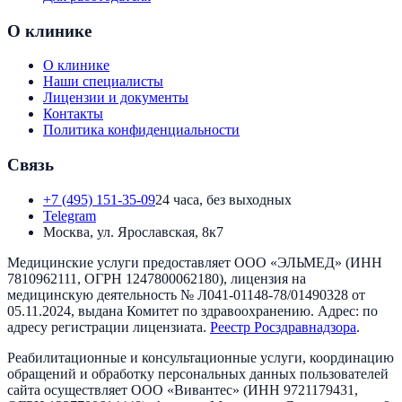
О клинике
О клинике
Наши специалисты
Лицензии и документы
Контакты
Политика конфиденциальности
Связь
+7 (495) 151-35-09
24 часа, без выходных
Telegram
Москва, ул. Ярославская, 8к7
Медицинские услуги предоставляет
ООО «ЭЛЬМЕД»
(ИНН
7810962111
, ОГРН
1247800062180
), лицензия на
медицинскую деятельность №
Л041-01148-78/01490328
от
05.11.2024
, выдана
Комитет по здравоохранению
. Адрес:
по
адресу регистрации лицензиата
.
Реестр Росздравнадзора
.
Реабилитационные и консультационные услуги, координацию
обращений и обработку персональных данных пользователей
сайта осуществляет
ООО «Вивантес»
(ИНН
9721179431
,