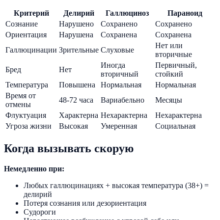
Критерий
Делирий
Галлюциноз
Параноид
Сознание
Нарушено
Сохранено
Сохранено
Ориентация
Нарушена
Сохранена
Сохранена
Нет или
Галлюцинации
Зрительные
Слуховые
вторичные
Иногда
Первичный,
Бред
Нет
вторичный
стойкий
Температура
Повышена
Нормальная
Нормальная
Время от
48-72 часа
Вариабельно
Месяцы
отмены
Флуктуация
Характерна
Нехарактерна
Нехарактерна
Угроза жизни
Высокая
Умеренная
Социальная
Когда вызывать скорую
Немедленно при:
Любых галлюцинациях + высокая температура (38+) =
делирий
Потеря сознания или дезориентация
Судороги