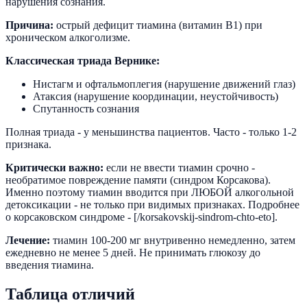
нарушения сознания.
Причина:
острый дефицит тиамина (витамин В1) при
хроническом алкоголизме.
Классическая триада Вернике:
Нистагм и офтальмоплегия (нарушение движений глаз)
Атаксия (нарушение координации, неустойчивость)
Спутанность сознания
Полная триада - у меньшинства пациентов. Часто - только 1-2
признака.
Критически важно:
если не ввести тиамин срочно -
необратимое повреждение памяти (синдром Корсакова).
Именно поэтому тиамин вводится при ЛЮБОЙ алкогольной
детоксикации - не только при видимых признаках. Подробнее
о корсаковском синдроме - [/korsakovskij-sindrom-chto-eto].
Лечение:
тиамин 100-200 мг внутривенно немедленно, затем
ежедневно не менее 5 дней. Не принимать глюкозу до
введения тиамина.
Таблица отличий