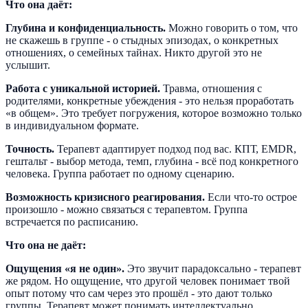
Что она даёт:
Глубина и конфиденциальность.
Можно говорить о том, что
не скажешь в группе - о стыдных эпизодах, о конкретных
отношениях, о семейных тайнах. Никто другой это не
услышит.
Работа с уникальной историей.
Травма, отношения с
родителями, конкретные убеждения - это нельзя проработать
«в общем». Это требует погружения, которое возможно только
в индивидуальном формате.
Точность.
Терапевт адаптирует подход под вас. КПТ, EMDR,
гештальт - выбор метода, темп, глубина - всё под конкретного
человека. Группа работает по одному сценарию.
Возможность кризисного реагирования.
Если что-то острое
произошло - можно связаться с терапевтом. Группа
встречается по расписанию.
Что она не даёт:
Ощущения «я не один».
Это звучит парадоксально - терапевт
же рядом. Но ощущение, что другой человек понимает твой
опыт потому что сам через это прошёл - это дают только
группы. Терапевт может понимать интеллектуально.