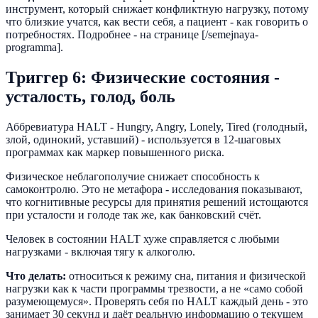
инструмент, который снижает конфликтную нагрузку, потому
что близкие учатся, как вести себя, а пациент - как говорить о
потребностях. Подробнее - на странице [/semejnaya-
programma].
Триггер 6: Физические состояния -
усталость, голод, боль
Аббревиатура HALT - Hungry, Angry, Lonely, Tired (голодный,
злой, одинокий, уставший) - используется в 12-шаговых
программах как маркер повышенного риска.
Физическое неблагополучие снижает способность к
самоконтролю. Это не метафора - исследования показывают,
что когнитивные ресурсы для принятия решений истощаются
при усталости и голоде так же, как банковский счёт.
Человек в состоянии HALT хуже справляется с любыми
нагрузками - включая тягу к алкоголю.
Что делать:
относиться к режиму сна, питания и физической
нагрузки как к части программы трезвости, а не «само собой
разумеющемуся». Проверять себя по HALT каждый день - это
занимает 30 секунд и даёт реальную информацию о текущем