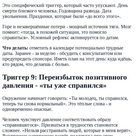
Это специфический триггер, который часто упускают. День
смерти близкого человека. Годовщина развода. Дата
увольнения. Праздники, которые были «до всего этого».
Горе и незавершённые потери - мощный источник тяги. Мозг
помнит: «тогда, в похожей ситуации, это помогло
справиться». Условный рефлекс активируется по датам.
Что делать:
отметить в календаре потенциально трудные
даты. Заранее - за неделю - обсудить с консультантом или
предупредить спонсора. Иметь план на этот день: куда идёшь,
кто рядом, что делаешь с болью.
Триггер 9: Переизбыток позитивного
давления - «ты уже справился»
Окружение начинает говорить: «Ты молодец, ты справился,
теперь ты снова нормальный». Это тёплые слова - и
одновременно опасные.
Человек чувствует давление соответствовать образу
«справившегося». Признаться в трудностях становится
сложнее. «Нельзя расстраивать людей, которые в меня верят».
Внутреннее напряжение растёт, поддержка при этом