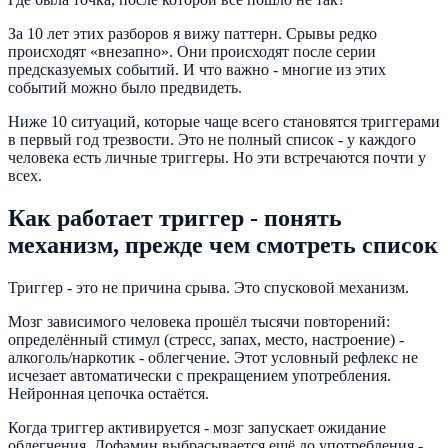
За 10 лет этих разборов я вижу паттерн. Срывы редко
происходят «внезапно». Они происходят после серии
предсказуемых событий. И что важно - многие из этих
событий можно было предвидеть.
Ниже 10 ситуаций, которые чаще всего становятся триггерами
в первый год трезвости. Это не полный список - у каждого
человека есть личные триггеры. Но эти встречаются почти у
всех.
Как работает триггер - понять
механизм, прежде чем смотреть список
Триггер - это не причина срыва. Это спусковой механизм.
Мозг зависимого человека прошёл тысячи повторений:
определённый стимул (стресс, запах, место, настроение) -
алкоголь/наркотик - облегчение. Этот условный рефлекс не
исчезает автоматически с прекращением употребления.
Нейронная цепочка остаётся.
Когда триггер активируется - мозг запускает ожидание
облегчения. Дофамин выбрасывается ещё до употребления -