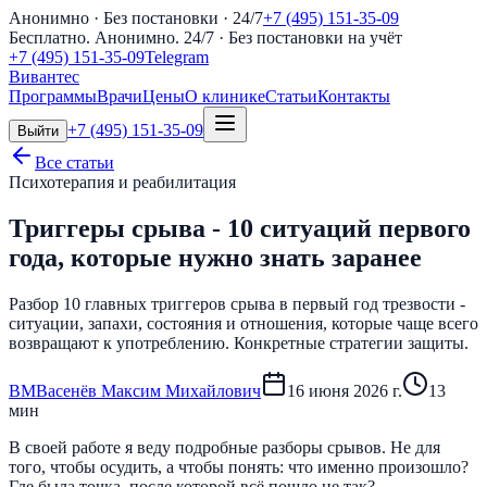
Анонимно · Без постановки · 24/7
+7 (495) 151-35-09
Бесплатно. Анонимно. 24/7
· Без постановки на учёт
+7 (495) 151-35-09
Telegram
Вивантес
Программы
Врачи
Цены
О клинике
Статьи
Контакты
+7 (495) 151-35-09
Выйти
Все статьи
Психотерапия и реабилитация
Триггеры срыва - 10 ситуаций первого
года, которые нужно знать заранее
Разбор 10 главных триггеров срыва в первый год трезвости -
ситуации, запахи, состояния и отношения, которые чаще всего
возвращают к употреблению. Конкретные стратегии защиты.
В
М
Васенёв Максим Михайлович
16 июня 2026 г.
13
мин
В своей работе я веду подробные разборы срывов. Не для
того, чтобы осудить, а чтобы понять: что именно произошло?
Где была точка, после которой всё пошло не так?