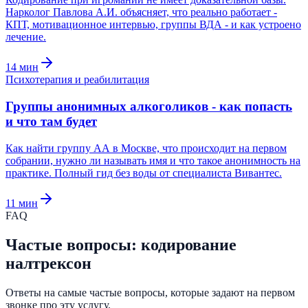
Нарколог Павлова А.И. объясняет, что реально работает -
КПТ, мотивационное интервью, группы ВДА - и как устроено
лечение.
14
мин
Психотерапия и реабилитация
Группы анонимных алкоголиков - как попасть
и что там будет
Как найти группу АА в Москве, что происходит на первом
собрании, нужно ли называть имя и что такое анонимность на
практике. Полный гид без воды от специалиста Вивантес.
11
мин
FAQ
Частые вопросы: кодирование
налтрексон
Ответы на самые частые вопросы, которые задают на первом
звонке про эту услугу.