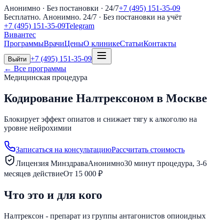
Анонимно · Без постановки · 24/7
+7 (495) 151-35-09
Бесплатно. Анонимно. 24/7
· Без постановки на учёт
+7 (495) 151-35-09
Telegram
Вивантес
Программы
Врачи
Цены
О клинике
Статьи
Контакты
+7 (495) 151-35-09
Выйти
← Все программы
Медицинская процедура
Кодирование Налтрексоном в Москве
Блокирует эффект опиатов и снижает тягу к алкоголю на
уровне нейрохимии
Записаться на консультацию
Рассчитать стоимость
Лицензия Минздрава
Анонимно
30 минут процедура, 3-6
месяцев действие
От 15 000 ₽
Что это и для кого
Налтрексон - препарат из группы антагонистов опиоидных