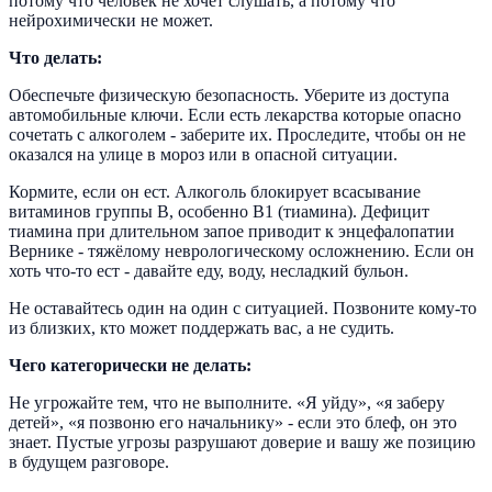
потому что человек не хочет слушать, а потому что
нейрохимически не может.
Что делать:
Обеспечьте физическую безопасность. Уберите из доступа
автомобильные ключи. Если есть лекарства которые опасно
сочетать с алкоголем - заберите их. Проследите, чтобы он не
оказался на улице в мороз или в опасной ситуации.
Кормите, если он ест. Алкоголь блокирует всасывание
витаминов группы В, особенно В1 (тиамина). Дефицит
тиамина при длительном запое приводит к энцефалопатии
Вернике - тяжёлому неврологическому осложнению. Если он
хоть что-то ест - давайте еду, воду, несладкий бульон.
Не оставайтесь один на один с ситуацией. Позвоните кому-то
из близких, кто может поддержать вас, а не судить.
Чего категорически не делать:
Не угрожайте тем, что не выполните. «Я уйду», «я заберу
детей», «я позвоню его начальнику» - если это блеф, он это
знает. Пустые угрозы разрушают доверие и вашу же позицию
в будущем разговоре.