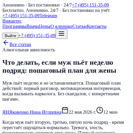
Анонимно · Без постановки · 24/7
+7 (495) 151-35-09
Бесплатно. Анонимно. 24/7
· Без постановки на учёт
+7 (495) 151-35-09
Telegram
Вивантес
Программы
Врачи
Цены
О клинике
Статьи
Контакты
+7 (495) 151-35-09
Выйти
Все статьи
Алкогольная зависимость
Что делать, если муж пьёт неделю
подряд: пошаговый план для жены
Муж пьёт неделю и не останавливается. Пошаговый план
действий: первый разговор, мотивационная интервенция,
когда вызывать нарколога. Без скандалов, с конкретными
шагами.
Я
Н
Яковенко Нина Игоревна
22 мая 2026 г.
12
мин
Когда муж пьёт вторую, третью, пятую ночь подряд - время
перестаёт ощущаться нормально. Тревога, злость,
беспомощность сменяют друг друга. Первый инстинкт -