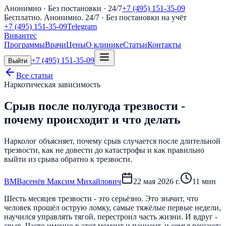
Анонимно · Без постановки · 24/7
+7 (495) 151-35-09
Бесплатно. Анонимно. 24/7
· Без постановки на учёт
+7 (495) 151-35-09
Telegram
Вивантес
Программы
Врачи
Цены
О клинике
Статьи
Контакты
+7 (495) 151-35-09
Выйти
Все статьи
Наркотическая зависимость
Срыв после полугода трезвости -
почему происходит и что делать
Нарколог объясняет, почему срыв случается после длительной
трезвости, как не довести до катастрофы и как правильно
выйти из срыва обратно к трезвости.
В
М
Васенёв Максим Михайлович
22 мая 2026 г.
11
мин
Шесть месяцев трезвости - это серьёзно. Это значит, что
человек прошёл острую ломку, самые тяжёлые первые недели,
научился управлять тягой, перестроил часть жизни. И вдруг -
срыв. Часто именно в этот момент и пациент, и семья решают: