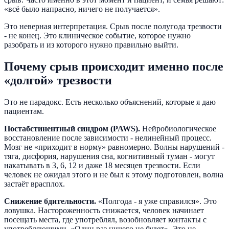
«всё было напрасно, ничего не получается».
Это неверная интерпретация. Срыв после полугода трезвости
- не конец. Это клиническое событие, которое нужно
разобрать и из которого нужно правильно выйти.
Почему срыв происходит именно после
«долгой» трезвости
Это не парадокс. Есть несколько объяснений, которые я даю
пациентам.
Постабстинентный синдром (PAWS).
Нейробиологическое
восстановление после зависимости - нелинейный процесс.
Мозг не «приходит в норму» равномерно. Волны нарушений -
тяга, дисфория, нарушения сна, когнитивный туман - могут
накатывать в 3, 6, 12 и даже 18 месяцев трезвости. Если
человек не ожидал этого и не был к этому подготовлен, волна
застаёт врасплох.
Снижение бдительности.
«Полгода - я уже справился». Это
ловушка. Настороженность снижается, человек начинает
посещать места, где употреблял, возобновляет контакты с
употребляющими. «Один раз ничего не будет». Это не