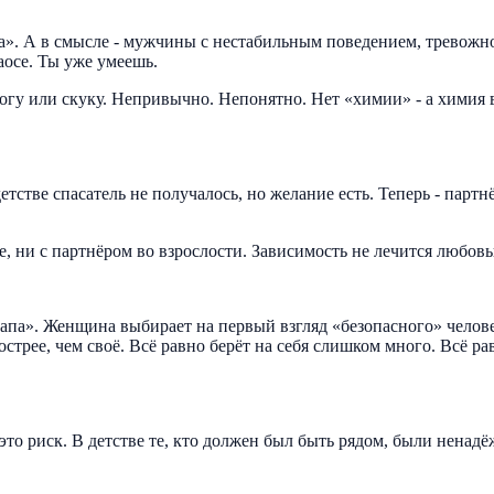
ка». А в смысле - мужчины с нестабильным поведением, тревож
аосе. Ты уже умеешь.
гу или скуку. Непривычно. Непонятно. Нет «химии» - а химия в
детстве спасатель не получалось, но желание есть. Теперь - пар
ве, ни с партнёром во взрослости. Зависимость не лечится любо
 папа». Женщина выбирает на первый взгляд «безопасного» челов
острее, чем своё. Всё равно берёт на себя слишком много. Всё р
- это риск. В детстве те, кто должен был быть рядом, были нена