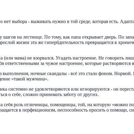
о нет выбора - выживать нужно в той среде, которая есть. Адапт
 шагов на лестнице. По тому, как папа открывает дверь. По запах
взрослой жизни эта же гипербдительность превращается в хронич
а (или мама) не взорвался. Угадать настроение. Не говорить лиш
бя ответственными за чужое настроение, которые растворяются в
з выполнения, ночные скандалы - всё это стало фоном. Нормой.
щение «такой мужчина».
ка системно не удовлетворяются или игнорируются - он перестаё
ться о себе, сложно принимать заботу от других.
а себя роль отличницы, помощницы, той, на которую «можно пол
вращается в перфекционизм, неспособность просить о помощи, с