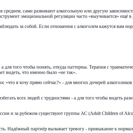
я в среднем, сами развивают алкогольную или другую зависимост
инструмент эмоциональной регуляции часто «выучивается» ещё в 
 наблюдать за собой. Если отношения с алкоголем кажутся вам но
 а для того чтобы понять, откуда паттерны. Терапия с травматич
ет видеть, что именно было «не так».
с «что я хочу прямо сейчас?» - для многих дочерей алкоголико
избегать всех людей с трудностями - а для того чтобы видеть р
ссии и за рубежом существуют группы АС (Adult Children of Alc
сть. Надёжный партнёр вызывает тревогу - привыкание к нормал