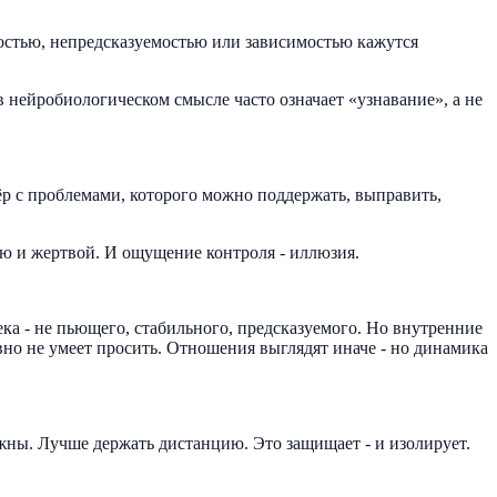
ностью, непредсказуемостью или зависимостью кажутся
 нейробиологическом смысле часто означает «узнавание», а не
тнёр с проблемами, которого можно поддержать, выправить,
вью и жертвой. И ощущение контроля - иллюзия.
ека - не пьющего, стабильного, предсказуемого. Но внутренние
авно не умеет просить. Отношения выглядят иначе - но динамика
дёжны. Лучше держать дистанцию. Это защищает - и изолирует.