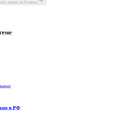
ить звонок за 15 минут
теме
ржание
жно в РФ