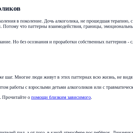
оликов
поколения в поколение. Дочь алкоголика, не прошедшая терапию
ы. Потому что паттерны взаимодействия, границы, эмоциональный 
елание. Но без осознания и проработки собственных паттернов - 
уже шаг. Многие люди живут в этих паттернах всю жизнь, не видя
том работы с взрослыми детьми алкоголиков или с травматичес
м. Прочитайте о
помощи близким зависимого
.
дителей пил, а от того, в какой атмосфере рос ребёнок. Динамик