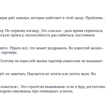
ация даёт навыки, которые работают в этой среде. Проблема -
у. По первому взгляду. Это спасало - дало время спрятаться,
ескую тревогу, неспособность расслабиться, постоянное
него. Убрать всё, что может раздражать. Во взрослой жизни -
 партнёре.
 Поэтому во взрослой жизни партнёр-алкоголик не вызывает
т их замечать. Научается не хотеть или хотеть мало. Во
ожиться». Это стратегия выживания: если я буду достаточно
индром самозванца при очевидных успехах.