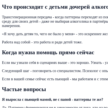
Что происходит с детьми дочерей алког
Трансгенерационная передача - когда паттерны переходят из 
среду для своих детей - даже не выбирая алкоголика в партнёр
намерения.
«Я хочу дать детям то, чего не было у меня» - это искреннее ж
Работа над собой - это работа и ради детей тоже.
Когда нужна помощь прямо сейчас
Если вы узнали себя в сценариях выше - это хорошо. Узнать - 
Следующий шаг - поговорить со специалистом. Психолог с опы
Если в вашей семье сейчас есть пьющий - мы работаем и с эти
Частые вопросы
Я выросла с пьющей мамой, не с папой - паттерны те же?
Да. Паттерны формируются не в зависимости от того, кто из ро