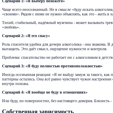
Сценарий 1: «Я выберу похожего»
Чаще всего неосознанный. Не в смысле «буду искать алкоголи
«своими». Рядом с ними не нужно объяснять, как это - жить в х
Тихий, стабильный, надёжный мужчина - может вызывать трево
«любовь».
Сценарий 2: «Я его спасу»
Роль спасителя удобна для дочери алкоголика - она знакома. В 
вытащить. Это даёт смысл, ощущение нужности и контроля.
Проблема: спасательство не работает ни с алкоголиком в детст
Сценарий 3: «Я буду полностью противоположностью»
Иногда осознанная реакция: «Я не выйду замуж за такого, как
паттерны остались. Она всё равно чувствует чужое настроение 
внутри похожа.
Сценарий 4: «Я вообще не буду в отношениях»
Или буду, но поверхностно, без настоящего доверия. Близость 
Собственная зависимость