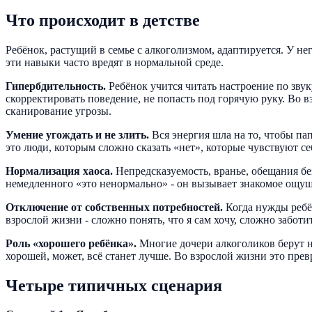
Что происходит в детстве
Ребёнок, растущий в семье с алкоголизмом, адаптируется. У нег
эти навыки часто вредят в нормальной среде.
Гипербдительность.
Ребёнок учится читать настроение по звуку
скорректировать поведение, не попасть под горячую руку. Во 
сканирование угрозы.
Умение угождать и не злить.
Вся энергия шла на то, чтобы пап
это люди, которым сложно сказать «нет», которые чувствуют се
Нормализация хаоса.
Непредсказуемость, вранье, обещания бе
немедленного «это ненормально» - он вызывает знакомое ощу
Отключение от собственных потребностей.
Когда нужды ребён
взрослой жизни - сложно понять, что я сам хочу, сложно заботи
Роль «хорошего ребёнка».
Многие дочери алкоголиков берут н
хорошей, может, всё станет лучше. Во взрослой жизни это пре
Четыре типичных сценария