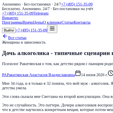
Анонимно · Без постановки · 24/7
+7 (495) 151-35-09
Бесплатно. Анонимно. 24/7
· Без постановки на учёт
+7 (495) 151-35-09
Telegram
Вивантес
Программы
Врачи
Цены
О клинике
Статьи
Контакты
+7 (495) 151-35-09
Выйти
Все статьи
Женщины и зависимость
Дочь алкоголика - типичные сценарии 
Психолог Ракитянская о том, как детство рядом с пьющим род
Р
А
Ракитянская Анастасия Владиславовна
14 июня 2026 г.
Мне 34 года, и я только в 32 поняла, что мой муж - алкоголик
детства умела.
Эти слова сказала мне Светлана на второй консультации. Она в
Это не случайность. Это паттерн. Дочери алкоголиков воспрои
что в детстве научились конкретным вещам, которые потом ме