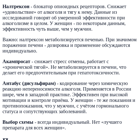
Налтрексон
- блокатор опиоидных рецепторов. Снижает
«удовольствие» от алкоголя и тягу к нему. Данные из
исследований говорят об умеренной эффективности при
алкоголизме в целом. У женщин - по некоторым данным,
эффективность чуть выше, чем у мужчин.
Важно: налтрексон метаболизируется печенью. При значимом
поражении печени - дозировка и применение обсуждаются
индивидуально.
Акампросат
- снижает стресс отмены, работает с
«хронической тягой». Не метаболизируется в печени, что
делает его предпочтительным при гепатотоксичности.
Антабус (дисульфирам)
- кодирование через химическую
реакцию непереносимости алкоголя. Применяется в России
шире, чем в западной практике. Эффективен при высокой
мотивации и контроле приёма. У женщин - те же показания и
противопоказания, что у мужчин, с учётом гормонального
статуса и сопутствующих заболеваний.
Выбор схемы
- всегда индивидуальный. Нет «лучшего
препарата для всех женщин».