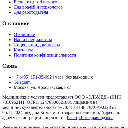
Если это для близкого
Для врачей и психологов
Для работодателя
О клинике
О клинике
Наши специалисты
Лицензии и документы
Контакты
Политика конфиденциальности
Связь
+7 (495) 151-35-09
24 часа, без выходных
Telegram
Москва, ул. Ярославская, 8к7
Медицинские услуги предоставляет
ООО «ЭЛЬМЕД»
(ИНН
7810962111
, ОГРН
1247800062180
), лицензия на
медицинскую деятельность №
Л041-01148-78/01490328
от
05.11.2024
, выдана
Комитет по здравоохранению
. Адрес:
по
адресу регистрации лицензиата
.
Реестр Росздравнадзора
.
Реабилитационные и консультационные услуги, координацию