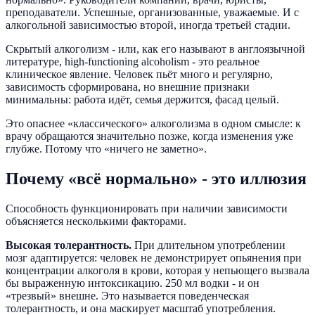
преподаватели. Успешные, организованные, уважаемые. И с
алкогольной зависимостью второй, иногда третьей стадии.
Скрытый алкоголизм - или, как его называют в англоязычной
литературе, high-functioning alcoholism - это реальное
клиническое явление. Человек пьёт много и регулярно,
зависимость сформирована, но внешние признаки
минимальны: работа идёт, семья держится, фасад целый.
Это опаснее «классического» алкоголизма в одном смысле: к
врачу обращаются значительно позже, когда изменения уже
глубже. Потому что «ничего не заметно».
Почему «всё нормально» - это иллюзия
Способность функционировать при наличии зависимости
объясняется несколькими факторами.
Высокая толерантность.
При длительном употреблении
мозг адаптируется: человек не демонстрирует опьянения при
концентрации алкоголя в крови, которая у непьющего вызвала
бы выраженную интоксикацию. 250 мл водки - и он
«трезвый» внешне. Это называется поведенческая
толерантность, и она маскирует масштаб употребления.