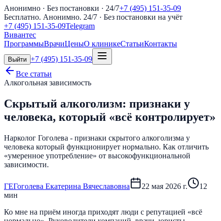
Анонимно · Без постановки · 24/7
+7 (495) 151-35-09
Бесплатно. Анонимно. 24/7
· Без постановки на учёт
+7 (495) 151-35-09
Telegram
Вивантес
Программы
Врачи
Цены
О клинике
Статьи
Контакты
+7 (495) 151-35-09
Выйти
Все статьи
Алкогольная зависимость
Скрытый алкоголизм: признаки у
человека, который «всё контролирует»
Нарколог Гоголева - признаки скрытого алкоголизма у
человека который функционирует нормально. Как отличить
«умеренное употребление» от высокофункциональной
зависимости.
Г
Е
Гоголева Екатерина Вячеславовна
22 мая 2026 г.
12
мин
Ко мне на приём иногда приходят люди с репутацией «всё
нормально». Руководители компаний, врачи, юристы,