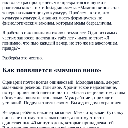
настолько распространён, что превратился в шутки в
родительских чатах и Instagram-мемы. «Мамино вино» - так
теперь называют целую культуру. Проблема в том, что
культура культурой, а зависимость формируется по
физиологическим законам, которым мемы безразличны.
Я работаю с женщинами около восьми лет. Один из самых
частых запросов последних трёх лет - именно этот: «Я
понимаю, что пью каждый вечер, но это же не алкоголизм,
правда?»
Разберём это честно.
Как появляется «мамино вино»
Сценарий почти всегда одинаковый. Молодая мама, декрет,
маленький ребёнок. Или двое. Хроническое недосыпание,
потеря привычной идентичности - «была специалистом, стала
обслуживающим персоналом». Муж работает, приходит
уставший. Подруги заняты своим. Выход из дома ограничен.
Вечером ребёнок наконец засыпает. Мама открывает бутылку
вина - не потому что «алкоголик», а потому что это
единственные 40 минут в день, которые принадлежат ей.
Вино становится маркером «моё время началось».