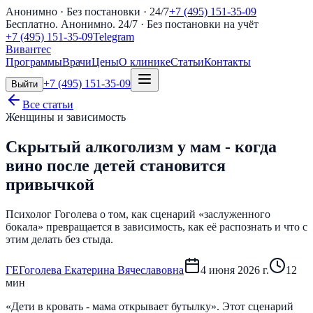
Анонимно · Без постановки · 24/7
+7 (495) 151-35-09
Бесплатно. Анонимно. 24/7
· Без постановки на учёт
+7 (495) 151-35-09
Telegram
Вивантес
Программы
Врачи
Цены
О клинике
Статьи
Контакты
+7 (495) 151-35-09
Выйти
Все статьи
Женщины и зависимость
Скрытый алкоголизм у мам - когда
вино после детей становится
привычкой
Психолог Гоголева о том, как сценарий «заслуженного
бокала» превращается в зависимость, как её распознать и что с
этим делать без стыда.
Г
Е
Гоголева Екатерина Вячеславовна
4 июня 2026 г.
12
мин
«Дети в кровать - мама открывает бутылку». Этот сценарий