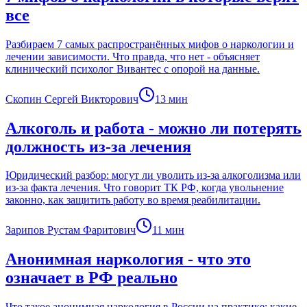
все
Разбираем 7 самых распространённых мифов о наркологии и
лечении зависимости. Что правда, что нет - объясняет
клинический психолог Вивантес с опорой на данные.
Скопин Сергей Викторович
13
мин
Алкоголь и работа - можно ли потерять
должность из-за лечения
Юридический разбор: могут ли уволить из-за алкоголизма или
из-за факта лечения. Что говорит ТК РФ, когда увольнение
законно, как защитить работу во время реабилитации.
Зарипов Рустам Фаритович
11
мин
Анонимная наркология - что это
означает в РФ реально
Что такое анонимная наркология в России на практике: какие