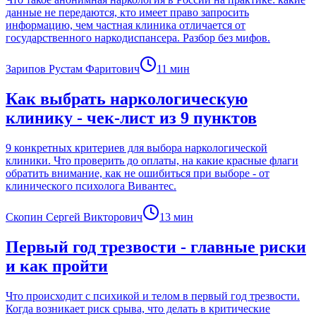
данные не передаются, кто имеет право запросить
информацию, чем частная клиника отличается от
государственного наркодиспансера. Разбор без мифов.
Зарипов Рустам Фаритович
11
мин
Как выбрать наркологическую
клинику - чек-лист из 9 пунктов
9 конкретных критериев для выбора наркологической
клиники. Что проверить до оплаты, на какие красные флаги
обратить внимание, как не ошибиться при выборе - от
клинического психолога Вивантес.
Скопин Сергей Викторович
13
мин
Первый год трезвости - главные риски
и как пройти
Что происходит с психикой и телом в первый год трезвости.
Когда возникает риск срыва, что делать в критические