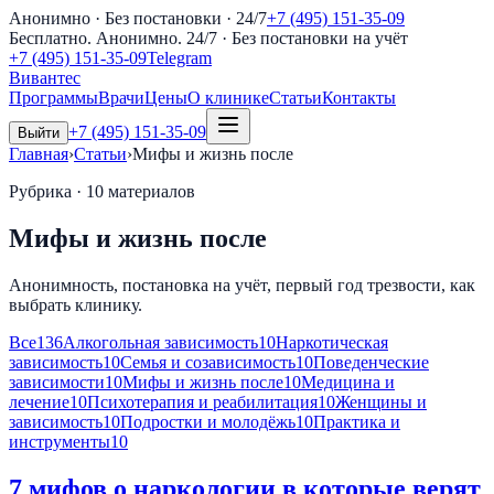
Анонимно · Без постановки · 24/7
+7 (495) 151-35-09
Бесплатно. Анонимно. 24/7
· Без постановки на учёт
+7 (495) 151-35-09
Telegram
Вивантес
Программы
Врачи
Цены
О клинике
Статьи
Контакты
+7 (495) 151-35-09
Выйти
Главная
›
Статьи
›
Мифы и жизнь после
Рубрика ·
10
материалов
Мифы и жизнь после
Анонимность, постановка на учёт, первый год трезвости, как
выбрать клинику.
Все
136
Алкогольная зависимость
10
Наркотическая
зависимость
10
Семья и созависимость
10
Поведенческие
зависимости
10
Мифы и жизнь после
10
Медицина и
лечение
10
Психотерапия и реабилитация
10
Женщины и
зависимость
10
Подростки и молодёжь
10
Практика и
инструменты
10
7 мифов о наркологии в которые верят